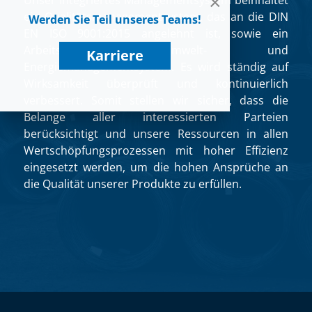
×
Unser integriertes Managementsystem beinhaltet
ein Qualitätsmanagementsystem, das an die DIN
Werden Sie Teil unseres Teams!
EN ISO 9001:2015 angelehnt ist, sowie ein
Arbeitsschutz-, Umwelt- und
Karriere
Energiemanagementsystem. Es wird ständig auf
Wirksamkeit überprüft und kontinuierlich
verbessert. Somit stellen wir sicher, dass die
Belange aller interessierten Parteien
berücksichtigt und unsere Ressourcen in allen
Wertschöpfungsprozessen mit hoher Effizienz
eingesetzt werden, um die hohen Ansprüche an
die Qualität unserer Produkte zu erfüllen.